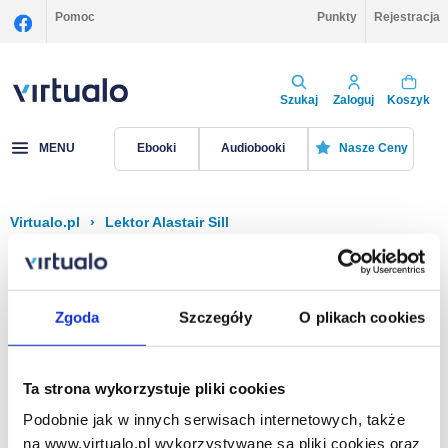
Pomoc
Punkty
Rejestracja
Szukaj
Zaloguj
Koszyk
MENU
Ebooki
Audiobooki
Nasze Ceny
Virtualo.pl
›
Lektor Alastair Sill
Filtruj
Sortuj
Alastair Sill
Zgoda
Szczegóły
O plikach cookies
Brak pozycji.
Ta strona wykorzystuje pliki cookies
Podobnie jak w innych serwisach internetowych, także
Na stronie
40
na www.virtualo.pl wykorzystywane są pliki cookies oraz