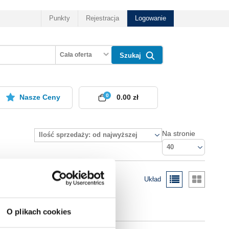
Punkty
Rejestracja
Logowanie
Cała oferta
Szukaj
0
Nasze Ceny
0.00 zł
Na stronie
Ilość sprzedaży: od najwyższej
40
Układ
O plikach cookies