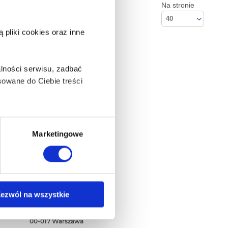
Na stronie
40
pliki cookies oraz inne
lności serwisu, zadbać
owane do Ciebie treści
ą także takie, które wymagają
Marketingowe
na ikonę w lewym dolnym
Kontakt
ezwól na wszystkie
Empik S.A
ul. Marszałkowska 104/122
anych osobowych, w tym
00-017 Warszawa