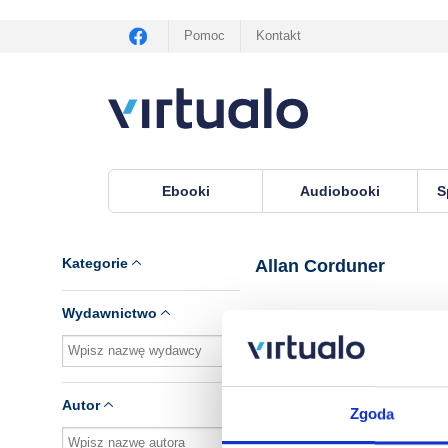
Pomoc
Kontakt
Ebooki
Audiobooki
S
Virtualo.pl
›
Lektor Allan Corduner
Kategorie
Allan Corduner
Wydawnictwo
Brak pozycji.
Autor
Zgoda