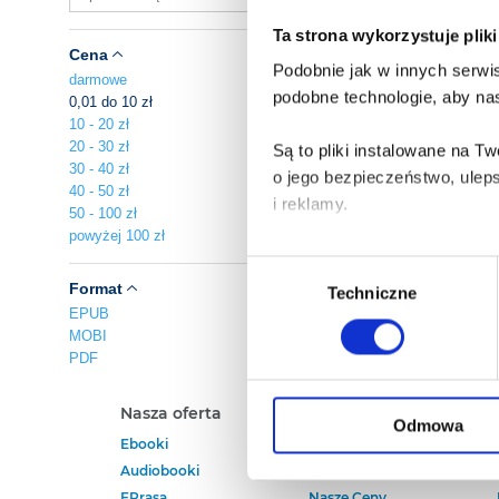
Ta strona wykorzystuje plik
Cena
Podobnie jak w innych serwis
darmowe
podobne technologie, aby nas
0,01 do 10 zł
10 - 20 zł
20 - 30 zł
Są to pliki instalowane na 
30 - 40 zł
o jego bezpieczeństwo, ulep
40 - 50 zł
i reklamy.
50 - 100 zł
powyżej 100 zł
Poza plikami, które są nam n
Wybór
Twojej zgody.
Format
Techniczne
zgody
EPUB
MOBI
Każda udzielona zgoda popra
PDF
Zgoda na pliki cookies jest
Nasza oferta
Polecamy
rogu strony.
Odmowa
Ebooki
Darmowe Ebooki
Audiobooki
Ebooki Na Kindle
Więcej informacji o korzyst
EPrasa
Nasze Ceny
o przysługujących Ci uprawn