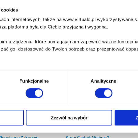
i cookies
ach internetowych, także na www.virtualo.pl wykorzystywane są 
za platforma była dla Ciebie przyjazna i wygodna.
Twoim urządzeniu, które pomagają nam zapewnić ważne funkcjona
szać go, dostosować do Twoich potrzeb oraz prezentować dopas
iezbędne do prawidłowego i bezpiecznego działania serwisu - s
Funkcjonalne
Analityczne
wi Twoje doświadczenia jeśli jesteś naszym Użytkownikiem.
 dobrowolna i można ją zmienić w dowolnym momencie, klikając 
O Virtualo
Baza wiedzy
Zezwól na wybór
Z
Kontakt
Który Format Ebooka Wybrać?
O Nas
Naucz Się Słuchać Audiobooków
aniu przez nas z plików cookies oraz o przetwarzaniu Twoich d
Regulamin Zakupów
Który Czytnik Wybrać?
ieniach, znajdziesz w naszej
Polityce prywatności
.