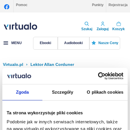
Pomoc
Punkty
Rejestracja
Szukaj
Zaloguj
Koszyk
MENU
Ebooki
Audiobooki
Nasze Ceny
Virtualo.pl
›
Lektor Allan Corduner
Filtruj
Sortuj
Allan Corduner
Zgoda
Szczegóły
O plikach cookies
Brak pozycji.
Ta strona wykorzystuje pliki cookies
Podobnie jak w innych serwisach internetowych, także
Na stronie
40
na www.virtualo.pl wykorzystywane są pliki cookies oraz