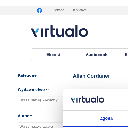
Pomoc
Kontakt
Ebooki
Audiobooki
S
Virtualo.pl
›
Lektor Allan Corduner
Kategorie
Allan Corduner
Wydawnictwo
Brak pozycji.
Autor
Zgoda