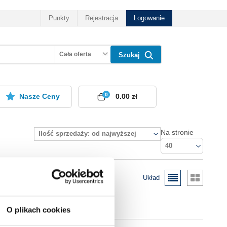
Punkty
Rejestracja
Logowanie
Cała oferta
Szukaj
0
Nasze Ceny
0.00 zł
Na stronie
Ilość sprzedaży: od najwyższej
40
Układ
O plikach cookies