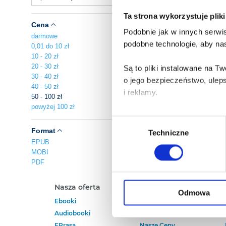
Ta strona wykorzystuje plik
Cena
Podobnie jak w innych serwis
darmowe
podobne technologie, aby nas
0,01 do 10 zł
10 - 20 zł
20 - 30 zł
Są to pliki instalowane na 
30 - 40 zł
o jego bezpieczeństwo, ulep
40 - 50 zł
i reklamy.
50 - 100 zł
powyżej 100 zł
Poza plikami, które są nam n
Wybór
Twojej zgody.
Format
Techniczne
zgody
EPUB
MOBI
Każda udzielona zgoda popra
PDF
Zgoda na pliki cookies jest
Nasza oferta
Polecamy
rogu strony.
Odmowa
Ebooki
Darmowe Ebooki
Audiobooki
Ebooki Na Kindle
Więcej informacji o korzyst
EPrasa
Nasze Ceny
o przysługujących Ci uprawn