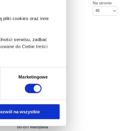
Na stronie
40
pliki cookies oraz inne
lności serwisu, zadbać
owane do Ciebie treści
ą także takie, które wymagają
Marketingowe
na ikonę w lewym dolnym
Kontakt
ezwól na wszystkie
Empik S.A
ul. Marszałkowska 104/122
anych osobowych, w tym
00-017 Warszawa