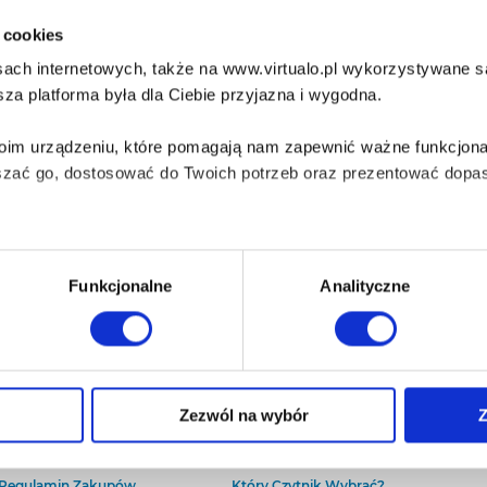
i cookies
ach internetowych, także na www.virtualo.pl wykorzystywane są 
za platforma była dla Ciebie przyjazna i wygodna.
Twoim urządzeniu, które pomagają nam zapewnić ważne funkcjona
szać go, dostosować do Twoich potrzeb oraz prezentować dopas
iezbędne do prawidłowego i bezpiecznego działania serwisu - s
Funkcjonalne
Analityczne
wi Twoje doświadczenia jeśli jesteś naszym Użytkownikiem.
 dobrowolna i można ją zmienić w dowolnym momencie, klikając 
O Virtualo
Baza wiedzy
Zezwól na wybór
Z
Kontakt
Który Format Ebooka Wybrać?
O Nas
Naucz Się Słuchać Audiobooków
aniu przez nas z plików cookies oraz o przetwarzaniu Twoich d
Regulamin Zakupów
Który Czytnik Wybrać?
ieniach, znajdziesz w naszej
Polityce prywatności
.