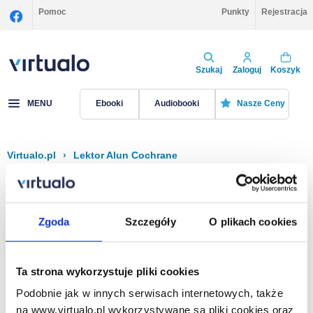
Pomoc
Punkty
Rejestracja
Szukaj
Zaloguj
Koszyk
MENU
Ebooki
Audiobooki
Nasze Ceny
Virtualo.pl
›
Lektor Alun Cochrane
Filtruj
Sortuj
Alun Cochrane
Zgoda
Szczegóły
O plikach cookies
Brak pozycji.
Ta strona wykorzystuje pliki cookies
Podobnie jak w innych serwisach internetowych, także
Na stronie
40
na www.virtualo.pl wykorzystywane są pliki cookies oraz