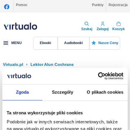
Pomoc
Punkty
Rejestracja
Szukaj
Zaloguj
Koszyk
MENU
Ebooki
Audiobooki
Nasze Ceny
Virtualo.pl
›
Lektor Alun Cochrane
Filtruj
Sortuj
Alun Cochrane
Zgoda
Szczegóły
O plikach cookies
Brak pozycji.
Ta strona wykorzystuje pliki cookies
Podobnie jak w innych serwisach internetowych, także
Na stronie
40
na www.virtualo.pl wykorzystywane są pliki cookies oraz