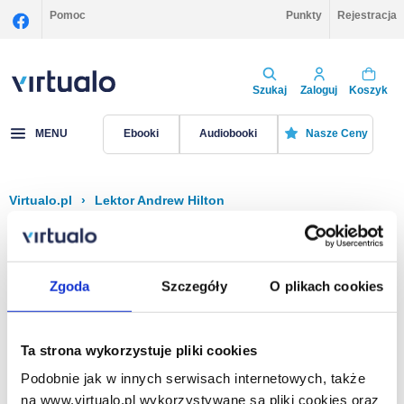
Pomoc
Punkty
Rejestracja
Szukaj
Zaloguj
Koszyk
MENU
Ebooki
Audiobooki
Nasze Ceny
Virtualo.pl
›
Lektor Andrew Hilton
Filtruj
Sortuj
Andrew Hilton
Zgoda
Szczegóły
O plikach cookies
Brak pozycji.
Ta strona wykorzystuje pliki cookies
Podobnie jak w innych serwisach internetowych, także
Na stronie
40
na www.virtualo.pl wykorzystywane są pliki cookies oraz