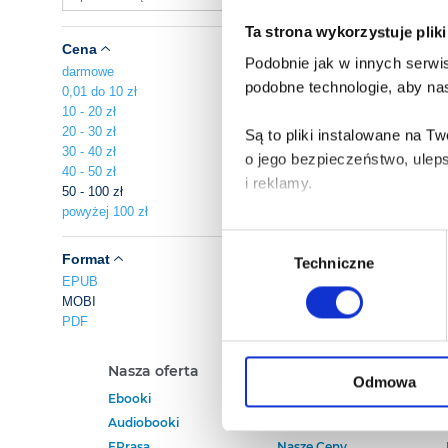
Ta strona wykorzystuje plik
Cena
Podobnie jak w innych serwis
darmowe
podobne technologie, aby nas
0,01 do 10 zł
10 - 20 zł
20 - 30 zł
Są to pliki instalowane na 
30 - 40 zł
o jego bezpieczeństwo, ulep
40 - 50 zł
i reklamy.
50 - 100 zł
powyżej 100 zł
Poza plikami, które są nam n
Wybór
Twojej zgody.
Format
Techniczne
zgody
EPUB
MOBI
Każda udzielona zgoda popra
PDF
Zgoda na pliki cookies jest
Nasza oferta
Polecamy
rogu strony.
Odmowa
Ebooki
Darmowe Ebooki
Audiobooki
Ebooki Na Kindle
Więcej informacji o korzyst
EPrasa
Nasze Ceny
o przysługujących Ci uprawn