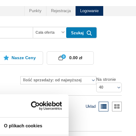
Punkty
Rejestracja
Logowanie
Cała oferta
Szukaj
0
Nasze Ceny
0.00 zł
Na stronie
Ilość sprzedaży: od najwyższej
40
Układ
O plikach cookies