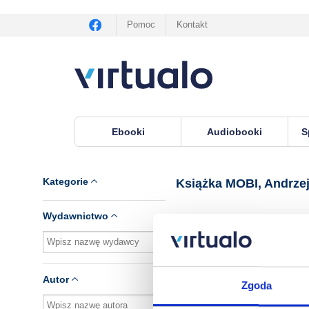
Pomoc
Kontakt
Ebooki
Audiobooki
S
Virtualo.pl
›
Książka MOBI, lektor Andrzej Niczy
Kategorie
Książka MOBI, Andrzej
Wydawnictwo
Brak pozycji.
Autor
Zgoda