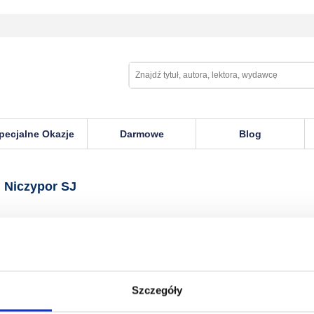
pecjalne Okazje
Darmowe
Blog
por SJ
 Niczypor SJ
Szczegóły