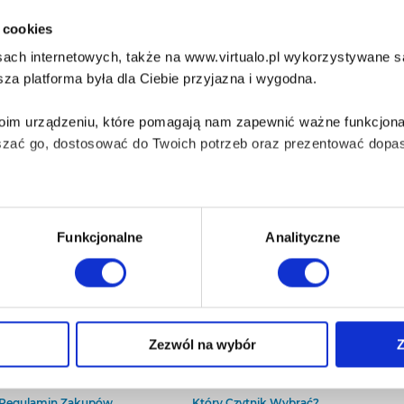
i cookies
ach internetowych, także na www.virtualo.pl wykorzystywane są 
za platforma była dla Ciebie przyjazna i wygodna.
Twoim urządzeniu, które pomagają nam zapewnić ważne funkcjona
szać go, dostosować do Twoich potrzeb oraz prezentować dopas
iezbędne do prawidłowego i bezpiecznego działania serwisu - s
Funkcjonalne
Analityczne
wi Twoje doświadczenia jeśli jesteś naszym Użytkownikiem.
 dobrowolna i można ją zmienić w dowolnym momencie, klikając 
O Virtualo
Baza wiedzy
Zezwól na wybór
Z
Kontakt
Który Format Ebooka Wybrać?
O Nas
Naucz Się Słuchać Audiobooków
aniu przez nas z plików cookies oraz o przetwarzaniu Twoich d
Regulamin Zakupów
Który Czytnik Wybrać?
ieniach, znajdziesz w naszej
Polityce prywatności
.