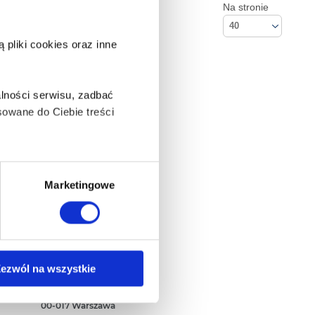
Na stronie
40
pliki cookies oraz inne
lności serwisu, zadbać
owane do Ciebie treści
ą także takie, które wymagają
Marketingowe
na ikonę w lewym dolnym
Kontakt
ezwól na wszystkie
Empik S.A
ul. Marszałkowska 104/122
anych osobowych, w tym
00-017 Warszawa