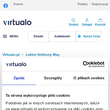
Pomoc
Punkty
Rejestracja
Szukaj
Zaloguj
Koszyk
MENU
Ebooki
Audiobooki
Nasze Ceny
Virtualo.pl
›
Lektor Anthony May
Filtruj
Sortuj
Anthony May
Zgoda
Szczegóły
O plikach cookies
Brak pozycji.
Ta strona wykorzystuje pliki cookies
Podobnie jak w innych serwisach internetowych, także
Na stronie
40
na www.virtualo.pl wykorzystywane są pliki cookies oraz