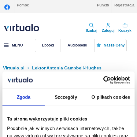
Pomoc
Punkty
Rejestracja
Szukaj
Zaloguj
Koszyk
MENU
Ebooki
Audiobooki
Nasze Ceny
Virtualo.pl
›
Lektor Antonia Campbell-Hughes
Filtruj
Sortuj
Antonia Campbell-Hughes
Zgoda
Szczegóły
O plikach cookies
Brak pozycji.
Ta strona wykorzystuje pliki cookies
Podobnie jak w innych serwisach internetowych, także
Na stronie
40
na www.virtualo.pl wykorzystywane są pliki cookies oraz