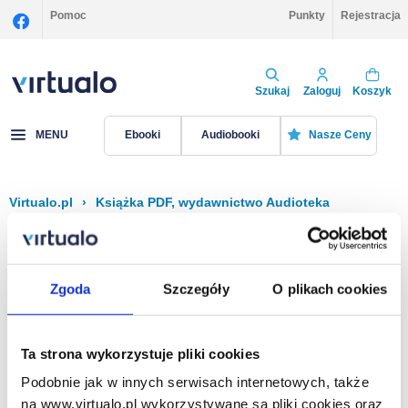
Pomoc
Punkty
Rejestracja
Szukaj
Zaloguj
Koszyk
MENU
Ebooki
Audiobooki
Nasze Ceny
Virtualo.pl
›
Książka PDF, wydawnictwo Audioteka
Filtruj
Sortuj
Książka PDF, Audioteka
Zgoda
Szczegóły
O plikach cookies
Brak pozycji.
Ta strona wykorzystuje pliki cookies
Podobnie jak w innych serwisach internetowych, także
Na stronie
40
na www.virtualo.pl wykorzystywane są pliki cookies oraz