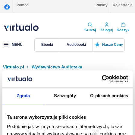
Pomoc
Punkty
Rejestracja
Szukaj
Zaloguj
Koszyk
MENU
Ebooki
Audiobooki
Nasze Ceny
Virtualo.pl
›
Wydawnictwo Audioteka
Filtruj
Sortuj
Audioteka
Zgoda
Szczegóły
O plikach cookies
Brak pozycji.
Ta strona wykorzystuje pliki cookies
Podobnie jak w innych serwisach internetowych, także
Na stronie
40
na www.virtualo.pl wykorzystywane są pliki cookies oraz