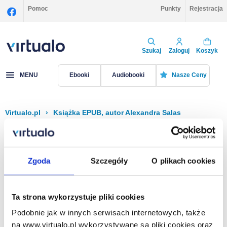
Pomoc
Punkty
Rejestracja
Szukaj
Zaloguj
Koszyk
MENU
Ebooki
Audiobooki
Nasze Ceny
Virtualo.pl
›
Książka EPUB, autor Alexandra Salas
Filtruj
Sortuj
Książka EPUB, Alexandra Salas
Zgoda
Szczegóły
O plikach cookies
Brak pozycji.
Ta strona wykorzystuje pliki cookies
Podobnie jak w innych serwisach internetowych, także
Na stronie
40
na www.virtualo.pl wykorzystywane są pliki cookies oraz