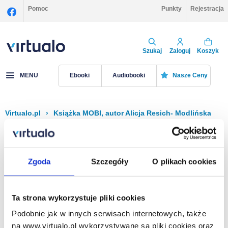
Pomoc
Punkty
Rejestracja
Szukaj
Zaloguj
Koszyk
MENU
Ebooki
Audiobooki
Nasze Ceny
Virtualo.pl
›
Książka MOBI, autor Alicja Resich- Modlińska
Filtruj
Sortuj
Książka MOBI, Alicja Resich- Modlińska
Zgoda
Szczegóły
O plikach cookies
Brak pozycji.
Ta strona wykorzystuje pliki cookies
Podobnie jak w innych serwisach internetowych, także
Na stronie
40
na www.virtualo.pl wykorzystywane są pliki cookies oraz