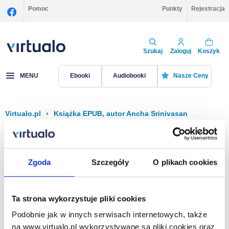
Pomoc
Punkty
Rejestracja
Szukaj
Zaloguj
Koszyk
MENU
Ebooki
Audiobooki
Nasze Ceny
Virtualo.pl
›
Książka EPUB, autor Ancha Srinivasan
Filtruj
Sortuj
Książka EPUB, Ancha Srinivasan
Zgoda
Szczegóły
O plikach cookies
Brak pozycji.
Ta strona wykorzystuje pliki cookies
Podobnie jak w innych serwisach internetowych, także
Na stronie
40
na www.virtualo.pl wykorzystywane są pliki cookies oraz