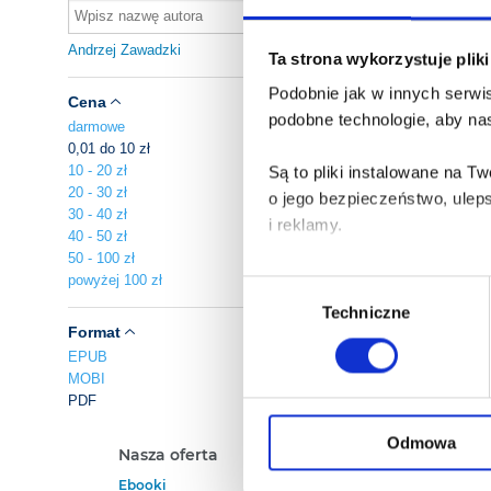
Andrzej Zawadzki
Ta strona wykorzystuje plik
Podobnie jak w innych serwis
Cena
podobne technologie, aby nas
darmowe
0,01 do 10 zł
10 - 20 zł
Są to pliki instalowane na 
20 - 30 zł
o jego bezpieczeństwo, ulep
30 - 40 zł
i reklamy.
40 - 50 zł
50 - 100 zł
Poza plikami, które są nam n
powyżej 100 zł
Wybór
Twojej zgody.
Techniczne
zgody
Format
Każda udzielona zgoda popra
EPUB
MOBI
PDF
Zgoda na pliki cookies jest
rogu strony.
Odmowa
Nasza oferta
Polecamy
Ebooki
Darmowe Ebooki
Więcej informacji o korzyst