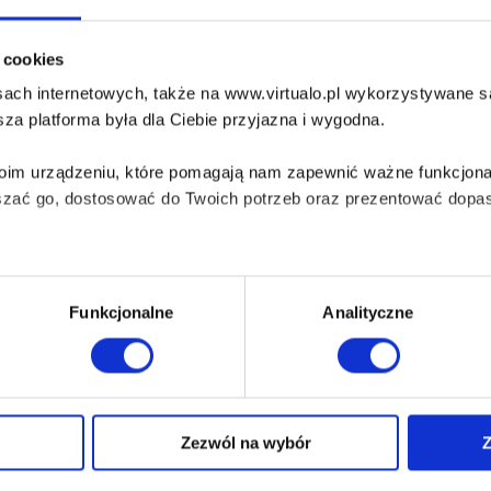
i cookies
ach internetowych, także na www.virtualo.pl wykorzystywane są 
za platforma była dla Ciebie przyjazna i wygodna.
Twoim urządzeniu, które pomagają nam zapewnić ważne funkcjona
szać go, dostosować do Twoich potrzeb oraz prezentować dopas
iezbędne do prawidłowego i bezpiecznego działania serwisu - s
Funkcjonalne
Analityczne
wi Twoje doświadczenia jeśli jesteś naszym Użytkownikiem.
 dobrowolna i można ją zmienić w dowolnym momencie, klikając 
Zezwól na wybór
Z
O Virtualo
Baza wiedzy
Kontakt
Który Format Ebooka Wybrać?
aniu przez nas z plików cookies oraz o przetwarzaniu Twoich d