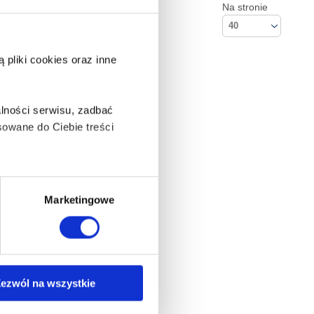
Na stronie
40
pliki cookies oraz inne
lności serwisu, zadbać
owane do Ciebie treści
ą także takie, które wymagają
Marketingowe
na ikonę w lewym dolnym
ezwól na wszystkie
Kontakt
Empik S.A
anych osobowych, w tym