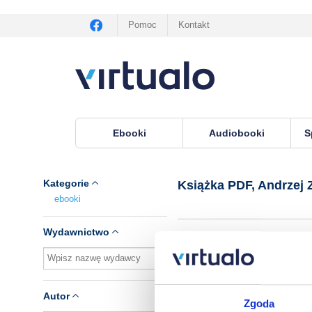
Pomoc
Kontakt
Ebooki
Audiobooki
S
Virtualo.pl
›
Książka PDF, autor Andrzej Zawadzk
Kategorie
Książka PDF, Andrzej 
ebooki
Wydawnictwo
Brak pozycji.
Autor
Zgoda