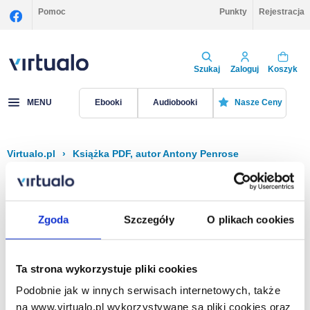
Pomoc
Punkty
Rejestracja
Szukaj
Zaloguj
Koszyk
MENU
Ebooki
Audiobooki
Nasze Ceny
Virtualo.pl
›
Książka PDF, autor Antony Penrose
Filtruj
Sortuj
Książka PDF, Antony Penrose
Zgoda
Szczegóły
O plikach cookies
Brak pozycji.
Ta strona wykorzystuje pliki cookies
Podobnie jak w innych serwisach internetowych, także
Na stronie
40
na www.virtualo.pl wykorzystywane są pliki cookies oraz