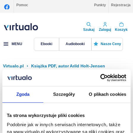
Pomoc
Punkty
Rejestracja
Szukaj
Zaloguj
Koszyk
MENU
Ebooki
Audiobooki
Nasze Ceny
Virtualo.pl
›
Książka PDF, autor Arild Holt-Jensen
Filtruj
Sortuj
Książka PDF, Arild Holt-Jensen
Zgoda
Szczegóły
O plikach cookies
Brak pozycji.
Ta strona wykorzystuje pliki cookies
Podobnie jak w innych serwisach internetowych, także
Na stronie
40
na www.virtualo.pl wykorzystywane są pliki cookies oraz