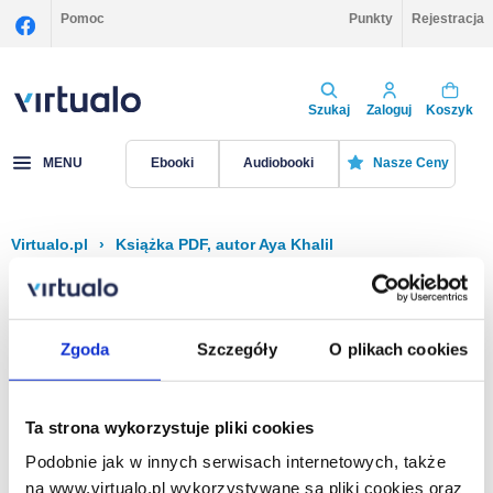
Pomoc
Punkty
Rejestracja
Szukaj
Zaloguj
Koszyk
MENU
Ebooki
Audiobooki
Nasze Ceny
Virtualo.pl
›
Książka PDF, autor Aya Khalil
Filtruj
Sortuj
Książka PDF, Aya Khalil
Zgoda
Szczegóły
O plikach cookies
Brak pozycji.
Ta strona wykorzystuje pliki cookies
Podobnie jak w innych serwisach internetowych, także
Na stronie
40
na www.virtualo.pl wykorzystywane są pliki cookies oraz