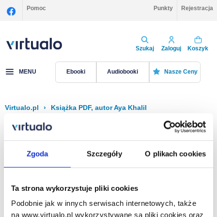
Pomoc
Punkty
Rejestracja
Szukaj
Zaloguj
Koszyk
MENU
Ebooki
Audiobooki
Nasze Ceny
Virtualo.pl
›
Książka PDF, autor Aya Khalil
Filtruj
Sortuj
Książka PDF, Aya Khalil
Zgoda
Szczegóły
O plikach cookies
Brak pozycji.
Ta strona wykorzystuje pliki cookies
Podobnie jak w innych serwisach internetowych, także
Na stronie
40
na www.virtualo.pl wykorzystywane są pliki cookies oraz