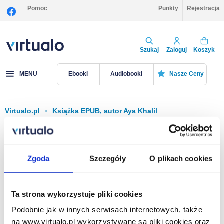
Pomoc
Punkty
Rejestracja
Szukaj
Zaloguj
Koszyk
MENU
Ebooki
Audiobooki
Nasze Ceny
Virtualo.pl
›
Książka EPUB, autor Aya Khalil
Filtruj
Sortuj
Książka EPUB, Aya Khalil
Zgoda
Szczegóły
O plikach cookies
Brak pozycji.
Ta strona wykorzystuje pliki cookies
Podobnie jak w innych serwisach internetowych, także
Na stronie
40
na www.virtualo.pl wykorzystywane są pliki cookies oraz