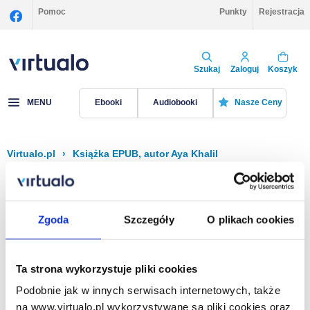
Pomoc
Punkty
Rejestracja
Szukaj
Zaloguj
Koszyk
MENU
Ebooki
Audiobooki
Nasze Ceny
Virtualo.pl
›
Książka EPUB, autor Aya Khalil
Filtruj
Sortuj
Książka EPUB, Aya Khalil
Zgoda
Szczegóły
O plikach cookies
Brak pozycji.
Ta strona wykorzystuje pliki cookies
Podobnie jak w innych serwisach internetowych, także
Na stronie
40
na www.virtualo.pl wykorzystywane są pliki cookies oraz