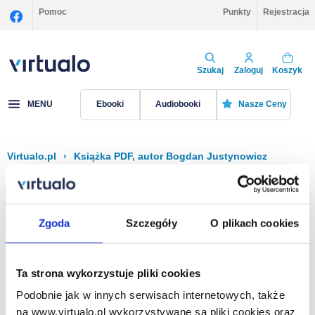
Pomoc
Punkty
Rejestracja
Szukaj
Zaloguj
Koszyk
MENU
Ebooki
Audiobooki
Nasze Ceny
Virtualo.pl
›
Książka PDF, autor Bogdan Justynowicz
Filtruj
Sortuj
Książka PDF, Bogdan Justynowicz
Zgoda
Szczegóły
O plikach cookies
Brak pozycji.
Ta strona wykorzystuje pliki cookies
Podobnie jak w innych serwisach internetowych, także
Na stronie
40
na www.virtualo.pl wykorzystywane są pliki cookies oraz