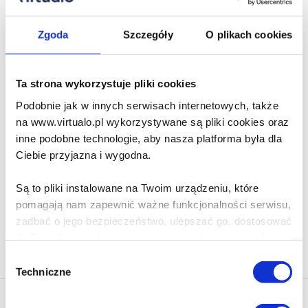
12.99 zł
Do koszyka
Na prezent
Zgoda
Szczegóły
O plikach cookies
Chrobry zmienia kurs
Ta strona wykorzystuje pliki cookies
Bogdan Justynowicz
Podobnie jak w innych serwisach internetowych, także
na www.virtualo.pl wykorzystywane są pliki cookies oraz
inne podobne technologie, aby nasza platforma była dla
12.99 zł
Ciebie przyjazna i wygodna.
Do koszyka
Na prezent
Są to pliki instalowane na Twoim urządzeniu, które
pomagają nam zapewnić ważne funkcjonalności serwisu,
zadbać o jego bezpieczeństwo, ulepszać go, dostosować
do Twoich potrzeb oraz prezentować dopasowane do
Na stronie
40
Ciebie treści i reklamy.
Wybór
Techniczne
zgody
Poza plikami, które są nam niezbędne do prawidłowego
i bezpiecznego działania serwisu - są także takie, które
Newsletter - rabat 10%