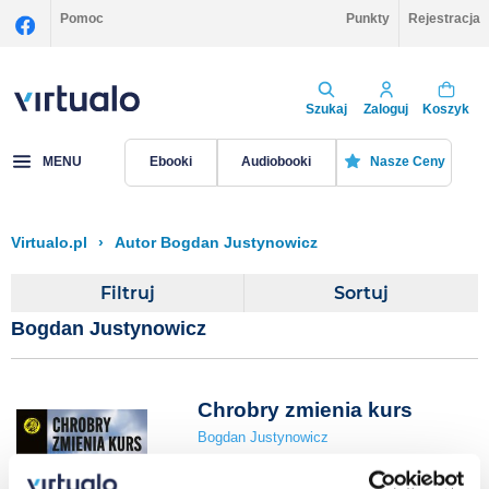
Pomoc
Punkty
Rejestracja
Szukaj
Zaloguj
Koszyk
MENU
Ebooki
Audiobooki
Nasze Ceny
Virtualo.pl
›
Autor Bogdan Justynowicz
Filtruj
Sortuj
Bogdan Justynowicz
Chrobry zmienia kurs
Bogdan Justynowicz