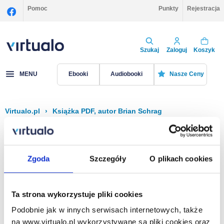
Pomoc
Punkty
Rejestracja
Szukaj
Zaloguj
Koszyk
MENU
Ebooki
Audiobooki
Nasze Ceny
Virtualo.pl
›
Książka PDF, autor Brian Schrag
Filtruj
Sortuj
Książka PDF, Brian Schrag
Zgoda
Szczegóły
O plikach cookies
Brak pozycji.
Ta strona wykorzystuje pliki cookies
Podobnie jak w innych serwisach internetowych, także
Na stronie
40
na www.virtualo.pl wykorzystywane są pliki cookies oraz