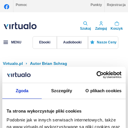
Pomoc
Punkty
Rejestracja
Szukaj
Zaloguj
Koszyk
MENU
Ebooki
Audiobooki
Nasze Ceny
Virtualo.pl
›
Autor Brian Schrag
Filtruj
Sortuj
Brian Schrag
Zgoda
Szczegóły
O plikach cookies
Brak pozycji.
Ta strona wykorzystuje pliki cookies
Podobnie jak w innych serwisach internetowych, także
Na stronie
40
na www.virtualo.pl wykorzystywane są pliki cookies oraz