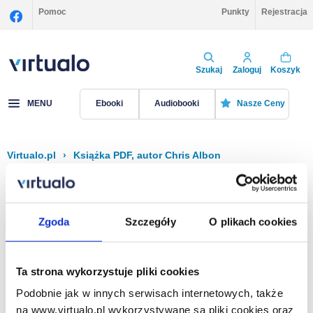
Pomoc
Punkty
Rejestracja
Szukaj
Zaloguj
Koszyk
MENU
Ebooki
Audiobooki
Nasze Ceny
Virtualo.pl
›
Książka PDF, autor Chris Albon
Filtruj
Sortuj
Książka PDF, Chris Albon
Zgoda
Szczegóły
O plikach cookies
Brak pozycji.
Ta strona wykorzystuje pliki cookies
Podobnie jak w innych serwisach internetowych, także
Na stronie
40
na www.virtualo.pl wykorzystywane są pliki cookies oraz