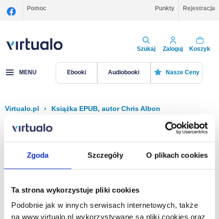
Pomoc
Punkty
Rejestracja
Szukaj
Zaloguj
Koszyk
MENU
Ebooki
Audiobooki
Nasze Ceny
Virtualo.pl
›
Książka EPUB, autor Chris Albon
Filtruj
Sortuj
Książka EPUB, Chris Albon
Zgoda
Szczegóły
O plikach cookies
Brak pozycji.
Ta strona wykorzystuje pliki cookies
Podobnie jak w innych serwisach internetowych, także
Na stronie
40
na www.virtualo.pl wykorzystywane są pliki cookies oraz