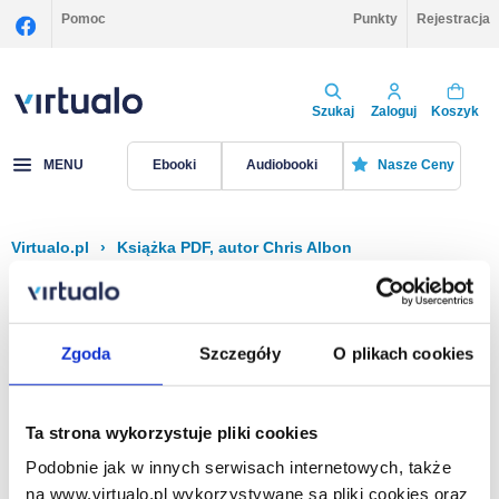
Pomoc
Punkty
Rejestracja
Szukaj
Zaloguj
Koszyk
MENU
Ebooki
Audiobooki
Nasze Ceny
Virtualo.pl
›
Książka PDF, autor Chris Albon
Filtruj
Sortuj
Książka PDF, Chris Albon
Zgoda
Szczegóły
O plikach cookies
Brak pozycji.
Ta strona wykorzystuje pliki cookies
Podobnie jak w innych serwisach internetowych, także
Na stronie
40
na www.virtualo.pl wykorzystywane są pliki cookies oraz