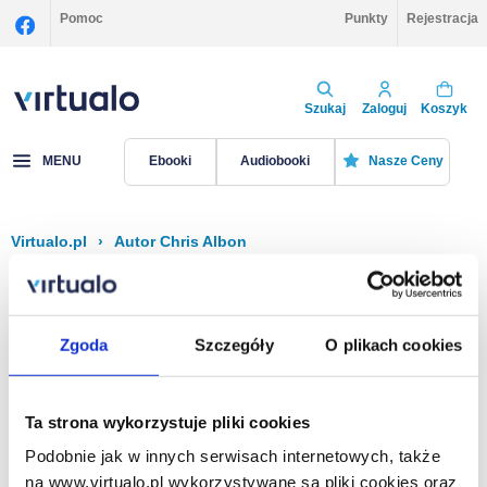
Pomoc
Punkty
Rejestracja
Szukaj
Zaloguj
Koszyk
MENU
Ebooki
Audiobooki
Nasze Ceny
Virtualo.pl
›
Autor Chris Albon
Filtruj
Sortuj
Chris Albon
Zgoda
Szczegóły
O plikach cookies
Brak pozycji.
Ta strona wykorzystuje pliki cookies
Podobnie jak w innych serwisach internetowych, także
Na stronie
40
na www.virtualo.pl wykorzystywane są pliki cookies oraz