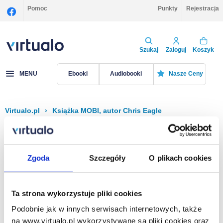
Pomoc
Punkty
Rejestracja
Szukaj
Zaloguj
Koszyk
MENU
Ebooki
Audiobooki
Nasze Ceny
Virtualo.pl
›
Książka MOBI, autor Chris Eagle
Filtruj
Sortuj
Książka MOBI, Chris Eagle
Zgoda
Szczegóły
O plikach cookies
Brak pozycji.
Ta strona wykorzystuje pliki cookies
Podobnie jak w innych serwisach internetowych, także
Na stronie
40
na www.virtualo.pl wykorzystywane są pliki cookies oraz