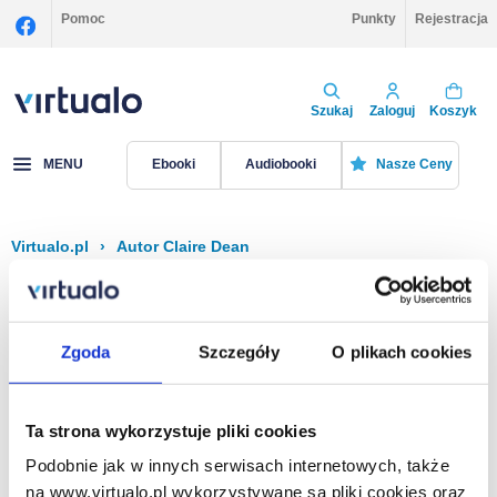
Pomoc
Punkty
Rejestracja
Szukaj
Zaloguj
Koszyk
MENU
Ebooki
Audiobooki
Nasze Ceny
Virtualo.pl
›
Autor Claire Dean
Filtruj
Sortuj
Claire Dean
Zgoda
Szczegóły
O plikach cookies
Brak pozycji.
Ta strona wykorzystuje pliki cookies
Podobnie jak w innych serwisach internetowych, także
Na stronie
40
na www.virtualo.pl wykorzystywane są pliki cookies oraz