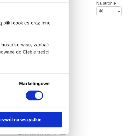
Na stronie
40
pliki cookies oraz inne
lności serwisu, zadbać
owane do Ciebie treści
ą także takie, które wymagają
Marketingowe
na ikonę w lewym dolnym
ezwól na wszystkie
Kontakt
Empik S.A
anych osobowych, w tym
ul. Marszałkowska 104/122