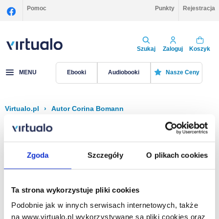
Pomoc
Punkty
Rejestracja
Szukaj
Zaloguj
Koszyk
MENU
Ebooki
Audiobooki
Nasze Ceny
Virtualo.pl
›
Autor Corina Bomann
Filtruj
Sortuj
Corina Bomann
Zgoda
Szczegóły
O plikach cookies
Brak pozycji.
Ta strona wykorzystuje pliki cookies
Podobnie jak w innych serwisach internetowych, także
Na stronie
40
na www.virtualo.pl wykorzystywane są pliki cookies oraz