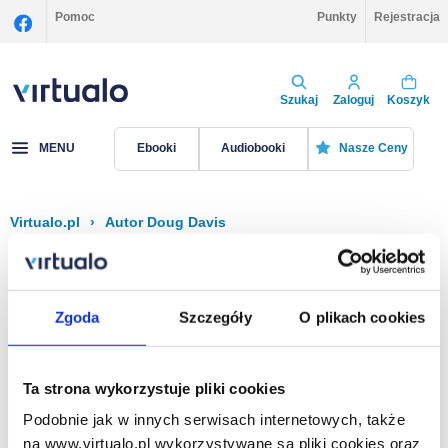
Pomoc
Punkty
Rejestracja
Szukaj
Zaloguj
Koszyk
MENU
Ebooki
Audiobooki
Nasze Ceny
Virtualo.pl
›
Autor Doug Davis
Filtruj
Sortuj
Doug Davis
Zgoda
Szczegóły
O plikach cookies
Brak pozycji.
Ta strona wykorzystuje pliki cookies
Podobnie jak w innych serwisach internetowych, także
Na stronie
40
na www.virtualo.pl wykorzystywane są pliki cookies oraz