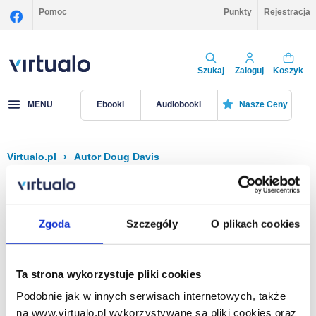
Pomoc
Punkty
Rejestracja
Szukaj
Zaloguj
Koszyk
MENU
Ebooki
Audiobooki
Nasze Ceny
Virtualo.pl
›
Autor Doug Davis
Filtruj
Sortuj
Doug Davis
Zgoda
Szczegóły
O plikach cookies
Brak pozycji.
Ta strona wykorzystuje pliki cookies
Podobnie jak w innych serwisach internetowych, także
Na stronie
40
na www.virtualo.pl wykorzystywane są pliki cookies oraz