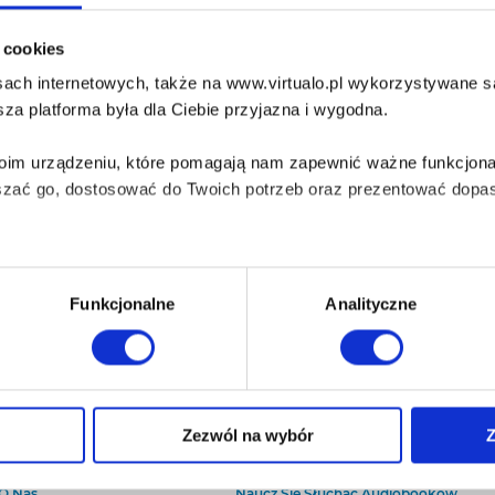
i cookies
ach internetowych, także na www.virtualo.pl wykorzystywane są 
za platforma była dla Ciebie przyjazna i wygodna.
Twoim urządzeniu, które pomagają nam zapewnić ważne funkcjona
szać go, dostosować do Twoich potrzeb oraz prezentować dopas
iezbędne do prawidłowego i bezpiecznego działania serwisu - s
Funkcjonalne
Analityczne
wi Twoje doświadczenia jeśli jesteś naszym Użytkownikiem.
 dobrowolna i można ją zmienić w dowolnym momencie, klikając 
Zezwól na wybór
Z
O Virtualo
Baza wiedzy
Kontakt
Który Format Ebooka Wybrać?
aniu przez nas z plików cookies oraz o przetwarzaniu Twoich d
O Nas
Naucz Się Słuchać Audiobooków