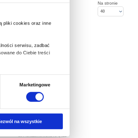
Na stronie
40
pliki cookies oraz inne
lności serwisu, zadbać
owane do Ciebie treści
ą także takie, które wymagają
Marketingowe
na ikonę w lewym dolnym
ezwól na wszystkie
Kontakt
Empik S.A
anych osobowych, w tym
ul. Marszałkowska 104/122