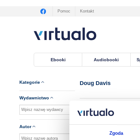
Pomoc
Kontakt
Ebooki
Audiobooki
S
Virtualo.pl
›
Autor Doug Davis
Kategorie
Doug Davis
Wydawnictwo
Brak pozycji.
Autor
Zgoda