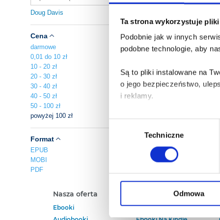
Doug Davis
Ta strona wykorzystuje plik
Cena
Podobnie jak w innych serwis
darmowe
podobne technologie, aby nas
0,01 do 10 zł
10 - 20 zł
Są to pliki instalowane na 
20 - 30 zł
o jego bezpieczeństwo, ulep
30 - 40 zł
i reklamy.
40 - 50 zł
50 - 100 zł
powyżej 100 zł
Poza plikami, które są nam n
Wybór
Twojej zgody.
Techniczne
zgody
Format
EPUB
Każda udzielona zgoda popra
MOBI
PDF
Zgoda na pliki cookies jest
rogu strony.
Odmowa
Nasza oferta
Polecamy
Ebooki
Darmowe Ebooki
Więcej informacji o korzyst
Audiobooki
Ebooki Na Kindle