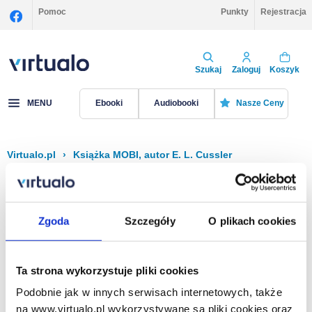
Pomoc
Punkty
Rejestracja
Szukaj
Zaloguj
Koszyk
MENU
Ebooki
Audiobooki
Nasze Ceny
Virtualo.pl
›
Książka MOBI, autor E. L. Cussler
Filtruj
Sortuj
Książka MOBI, E. L. Cussler
Zgoda
Szczegóły
O plikach cookies
Brak pozycji.
Ta strona wykorzystuje pliki cookies
Podobnie jak w innych serwisach internetowych, także
Na stronie
40
na www.virtualo.pl wykorzystywane są pliki cookies oraz