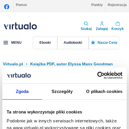
Pomoc
Punkty
Rejestracja
Szukaj
Zaloguj
Koszyk
MENU
Ebooki
Audiobooki
Nasze Ceny
Virtualo.pl
›
Książka PDF, autor Elyssa Maxx Goodman
Filtruj
Sortuj
Książka PDF, Elyssa Maxx Goodman
Zgoda
Szczegóły
O plikach cookies
Brak pozycji.
Ta strona wykorzystuje pliki cookies
Podobnie jak w innych serwisach internetowych, także
Na stronie
40
na www.virtualo.pl wykorzystywane są pliki cookies oraz