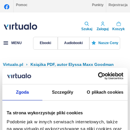
Pomoc
Punkty
Rejestracja
Szukaj
Zaloguj
Koszyk
MENU
Ebooki
Audiobooki
Nasze Ceny
Virtualo.pl
›
Książka PDF, autor Elyssa Maxx Goodman
Filtruj
Sortuj
Książka PDF, Elyssa Maxx Goodman
Zgoda
Szczegóły
O plikach cookies
Brak pozycji.
Ta strona wykorzystuje pliki cookies
Podobnie jak w innych serwisach internetowych, także
Na stronie
40
na www.virtualo.pl wykorzystywane są pliki cookies oraz