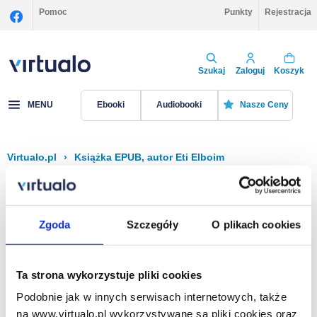
Pomoc
Punkty
Rejestracja
Szukaj
Zaloguj
Koszyk
MENU
Ebooki
Audiobooki
Nasze Ceny
Virtualo.pl
›
Książka EPUB, autor Eti Elboim
Filtruj
Sortuj
Książka EPUB, Eti Elboim
Zgoda
Szczegóły
O plikach cookies
Brak pozycji.
Ta strona wykorzystuje pliki cookies
Podobnie jak w innych serwisach internetowych, także
Na stronie
40
na www.virtualo.pl wykorzystywane są pliki cookies oraz