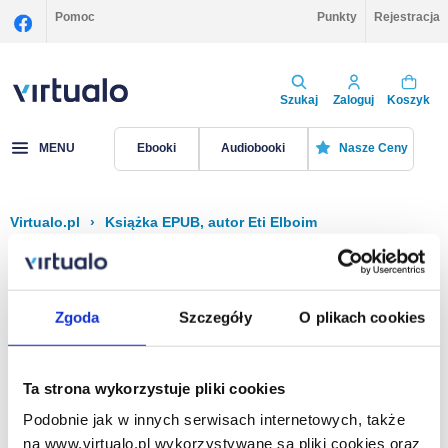
Pomoc
Punkty
Rejestracja
Szukaj
Zaloguj
Koszyk
MENU
Ebooki
Audiobooki
Nasze Ceny
Virtualo.pl
›
Książka EPUB, autor Eti Elboim
Filtruj
Sortuj
Książka EPUB, Eti Elboim
Zgoda
Szczegóły
O plikach cookies
Brak pozycji.
Ta strona wykorzystuje pliki cookies
Podobnie jak w innych serwisach internetowych, także
Na stronie
40
na www.virtualo.pl wykorzystywane są pliki cookies oraz