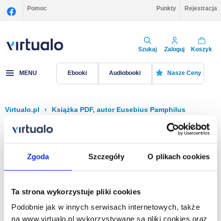
Pomoc
Punkty
Rejestracja
Szukaj
Zaloguj
Koszyk
MENU
Ebooki
Audiobooki
Nasze Ceny
Virtualo.pl
›
Książka PDF, autor Eusebius Pamphilus
Filtruj
Sortuj
Książka PDF, Eusebius Pamphilus
Zgoda
Szczegóły
O plikach cookies
Brak pozycji.
Ta strona wykorzystuje pliki cookies
Podobnie jak w innych serwisach internetowych, także
Na stronie
40
na www.virtualo.pl wykorzystywane są pliki cookies oraz