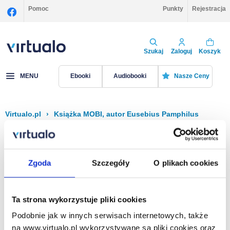
Pomoc
Punkty
Rejestracja
Szukaj
Zaloguj
Koszyk
MENU
Ebooki
Audiobooki
Nasze Ceny
Virtualo.pl
›
Książka MOBI, autor Eusebius Pamphilus
Filtruj
Sortuj
Książka MOBI, Eusebius Pamphilus
Zgoda
Szczegóły
O plikach cookies
Brak pozycji.
Ta strona wykorzystuje pliki cookies
Podobnie jak w innych serwisach internetowych, także
Na stronie
40
na www.virtualo.pl wykorzystywane są pliki cookies oraz