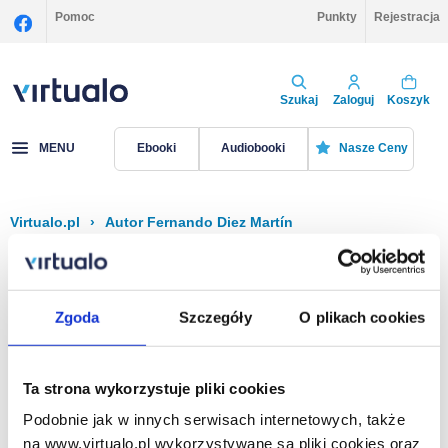
Pomoc
Punkty
Rejestracja
Szukaj
Zaloguj
Koszyk
MENU
Ebooki
Audiobooki
Nasze Ceny
Virtualo.pl
›
Autor Fernando Diez Martín
Filtruj
Sortuj
Fernando Diez Martín
Zgoda
Szczegóły
O plikach cookies
Brak pozycji.
Ta strona wykorzystuje pliki cookies
Podobnie jak w innych serwisach internetowych, także
Na stronie
40
na www.virtualo.pl wykorzystywane są pliki cookies oraz