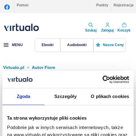
Pomoc
Punkty
Rejestracja
Szukaj
Zaloguj
Koszyk
MENU
Ebooki
Audiobooki
Nasze Ceny
Virtualo.pl
›
Autor Fiore
Filtruj
Sortuj
Fiore
Zgoda
Szczegóły
O plikach cookies
Brak pozycji.
Ta strona wykorzystuje pliki cookies
Podobnie jak w innych serwisach internetowych, także
Na stronie
40
na www.virtualo.pl wykorzystywane są pliki cookies oraz