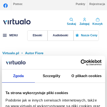
Pomoc
Punkty
Rejestracja
Szukaj
Zaloguj
Koszyk
MENU
Ebooki
Audiobooki
Nasze Ceny
Virtualo.pl
›
Autor Fiore
Filtruj
Sortuj
Fiore
Zgoda
Szczegóły
O plikach cookies
Brak pozycji.
Ta strona wykorzystuje pliki cookies
Podobnie jak w innych serwisach internetowych, także
Na stronie
40
na www.virtualo.pl wykorzystywane są pliki cookies oraz