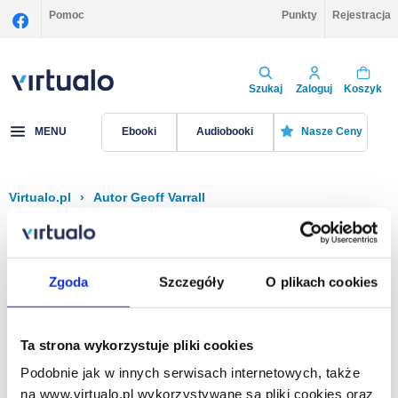
Pomoc
Punkty
Rejestracja
Szukaj
Zaloguj
Koszyk
MENU
Ebooki
Audiobooki
Nasze Ceny
Virtualo.pl
›
Autor Geoff Varrall
Filtruj
Sortuj
Geoff Varrall
Zgoda
Szczegóły
O plikach cookies
Brak pozycji.
Ta strona wykorzystuje pliki cookies
Podobnie jak w innych serwisach internetowych, także
Na stronie
40
na www.virtualo.pl wykorzystywane są pliki cookies oraz