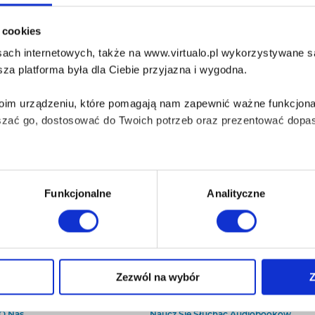
i cookies
ach internetowych, także na www.virtualo.pl wykorzystywane są 
za platforma była dla Ciebie przyjazna i wygodna.
Twoim urządzeniu, które pomagają nam zapewnić ważne funkcjona
szać go, dostosować do Twoich potrzeb oraz prezentować dopas
iezbędne do prawidłowego i bezpiecznego działania serwisu - s
Funkcjonalne
Analityczne
wi Twoje doświadczenia jeśli jesteś naszym Użytkownikiem.
 dobrowolna i można ją zmienić w dowolnym momencie, klikając 
Zezwól na wybór
Z
O Virtualo
Baza wiedzy
Kontakt
Który Format Ebooka Wybrać?
aniu przez nas z plików cookies oraz o przetwarzaniu Twoich d
O Nas
Naucz Się Słuchać Audiobooków