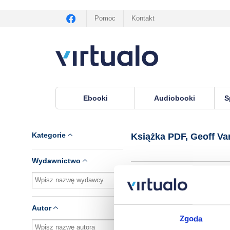
Pomoc
Kontakt
Ebooki
Audiobooki
S
Virtualo.pl
›
Książka PDF, autor Geoff Varrall
Kategorie
Książka PDF, Geoff Var
Wydawnictwo
Brak pozycji.
Autor
Zgoda