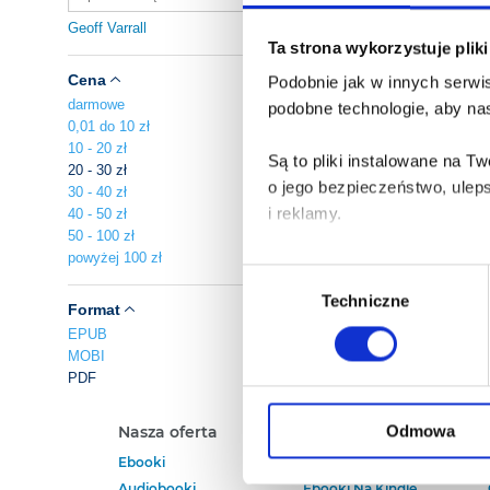
Geoff Varrall
Ta strona wykorzystuje plik
Cena
Podobnie jak w innych serwis
darmowe
podobne technologie, aby nas
0,01 do 10 zł
10 - 20 zł
Są to pliki instalowane na 
20 - 30 zł
o jego bezpieczeństwo, ulep
30 - 40 zł
i reklamy.
40 - 50 zł
50 - 100 zł
powyżej 100 zł
Poza plikami, które są nam n
Wybór
Twojej zgody.
Techniczne
zgody
Format
EPUB
Każda udzielona zgoda popra
MOBI
PDF
Zgoda na pliki cookies jest
rogu strony.
Odmowa
Nasza oferta
Polecamy
Ebooki
Darmowe Ebooki
Więcej informacji o korzyst
Audiobooki
Ebooki Na Kindle