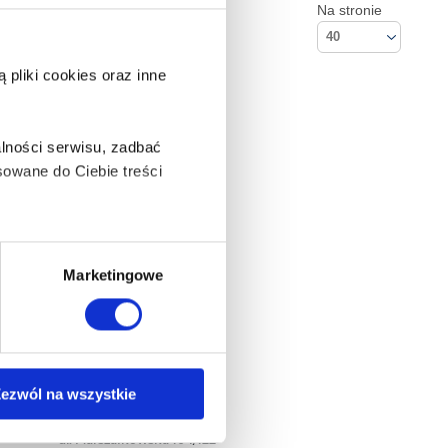
Na stronie
40
pliki cookies oraz inne
lności serwisu, zadbać
owane do Ciebie treści
ą także takie, które wymagają
Marketingowe
na ikonę w lewym dolnym
ezwól na wszystkie
Kontakt
Empik S.A
anych osobowych, w tym
ul. Marszałkowska 104/122