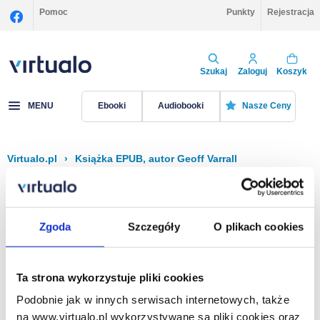
Pomoc
Punkty
Rejestracja
Szukaj
Zaloguj
Koszyk
MENU
Ebooki
Audiobooki
Nasze Ceny
Virtualo.pl
›
Książka EPUB, autor Geoff Varrall
Filtruj
Sortuj
Książka EPUB, Geoff Varrall
Zgoda
Szczegóły
O plikach cookies
Brak pozycji.
Ta strona wykorzystuje pliki cookies
Podobnie jak w innych serwisach internetowych, także
Na stronie
40
na www.virtualo.pl wykorzystywane są pliki cookies oraz